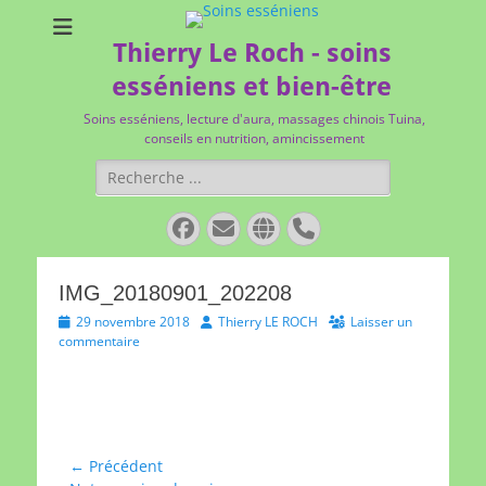
Thierry Le Roch - soins
esséniens et bien-être
Soins esséniens, lecture d'aura, massages chinois Tuina,
conseils en nutrition, amincissement
Rechercher :
Facebook
E-
Site
Tél
mail
web
IMG_20180901_202208
Posted
Author
29 novembre 2018
Thierry LE ROCH
Laisser un
on
commentaire
Navigation
← Précédent