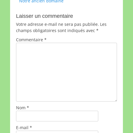
Article
Notre ancien domaine
de
précédent :
l’article
Laisser un commentaire
Votre adresse e-mail ne sera pas publiée.
Les
champs obligatoires sont indiqués avec
*
Commentaire
*
Nom
*
E-mail
*