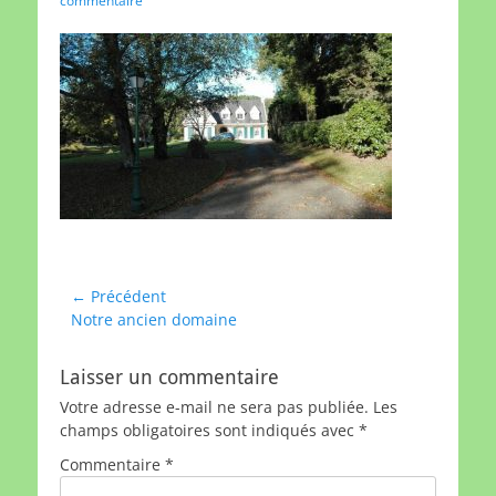
commentaire
Navigation
← Précédent
Article
Notre ancien domaine
de
précédent :
l’article
Laisser un commentaire
Votre adresse e-mail ne sera pas publiée.
Les
champs obligatoires sont indiqués avec
*
Commentaire
*