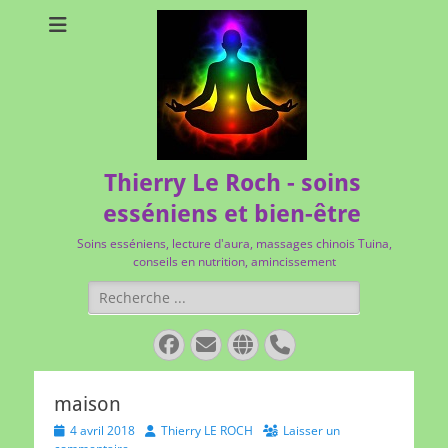
Thierry Le Roch - soins
esséniens et bien-être
Soins esséniens, lecture d'aura, massages chinois Tuina,
conseils en nutrition, amincissement
Rechercher :
Facebook
E-
Site
Tél
mail
web
maison
Posted
Author
4 avril 2018
Thierry LE ROCH
Laisser un
on