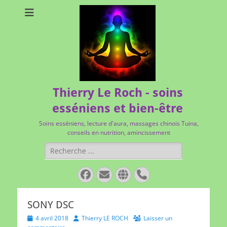
Thierry Le Roch - soins
esséniens et bien-être
Soins esséniens, lecture d'aura, massages chinois Tuina,
conseils en nutrition, amincissement
Rechercher :
Facebook
E-
Site
Tél
mail
web
SONY DSC
Posted
Author
4 avril 2018
Thierry LE ROCH
Laisser un
on