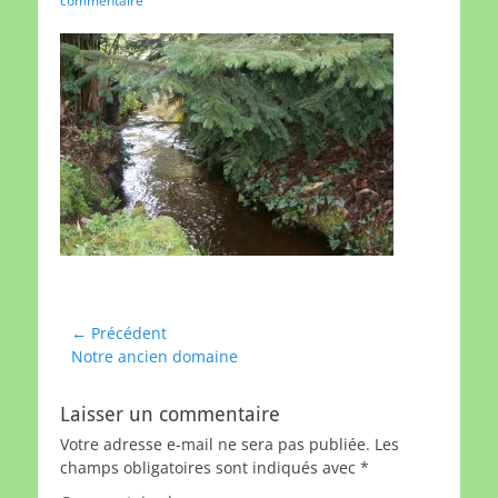
commentaire
Navigation
← Précédent
Article
Notre ancien domaine
de
précédent :
l’article
Laisser un commentaire
Votre adresse e-mail ne sera pas publiée.
Les
champs obligatoires sont indiqués avec
*