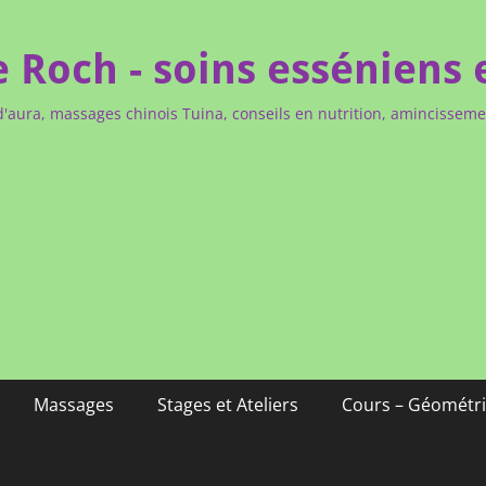
e Roch - soins esséniens 
d'aura, massages chinois Tuina, conseils en nutrition, amincissem
Massages
Stages et Ateliers
Cours – Géométri