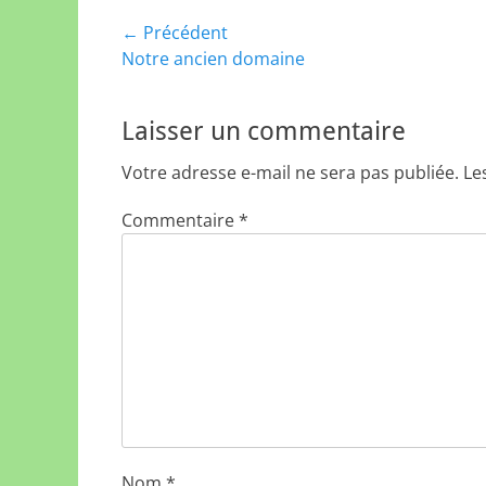
Navigation
← Précédent
Article
Notre ancien domaine
de
précédent :
l’article
Laisser un commentaire
Votre adresse e-mail ne sera pas publiée.
Le
Commentaire
*
Nom
*