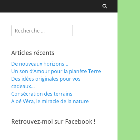
Recherche
Rechercher :
Articles récents
De nouveaux horizons…
Un son d’Amour pour la planète Terre
Des idées originales pour vos
cadeaux…
Consécration des terrains
Aloé Véra, le miracle de la nature
Retrouvez-moi sur Facebook !