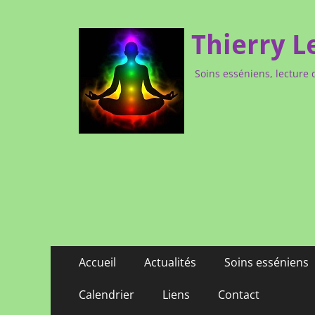
Thierry L
Soins esséniens, lecture 
Menu
Aller
Accueil
Actualités
Soins esséniens
au
principal
contenu
Calendrier
Liens
Contact