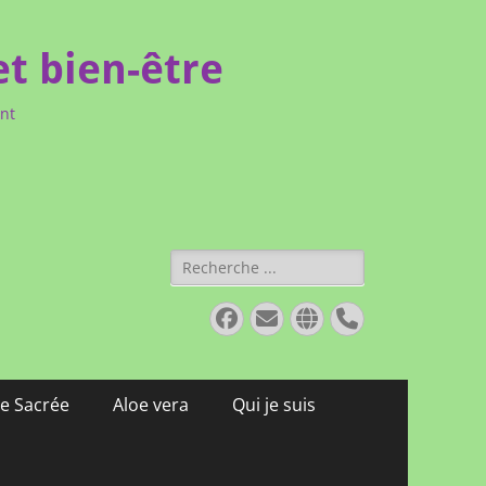
et bien-être
ent
Rechercher :
Facebook
E-
Site
Tél
mail
web
e Sacrée
Aloe vera
Qui je suis