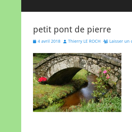
petit pont de pierre
Posted
Author
4 avril 2018
Thierry LE ROCH
Laisser un
on