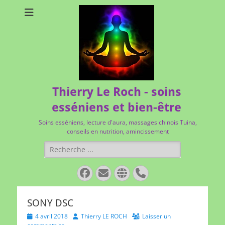
Thierry Le Roch - soins
esséniens et bien-être
Soins esséniens, lecture d'aura, massages chinois Tuina,
conseils en nutrition, amincissement
Rechercher :
Facebook
E-
Site
Tél
mail
web
SONY DSC
Posted
Author
4 avril 2018
Thierry LE ROCH
Laisser un
on