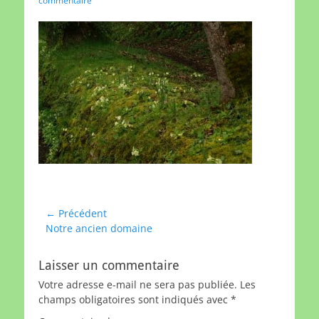
commentaire
Navigation
← Précédent
Article
Notre ancien domaine
de
précédent :
l’article
Laisser un commentaire
Votre adresse e-mail ne sera pas publiée.
Les
champs obligatoires sont indiqués avec
*