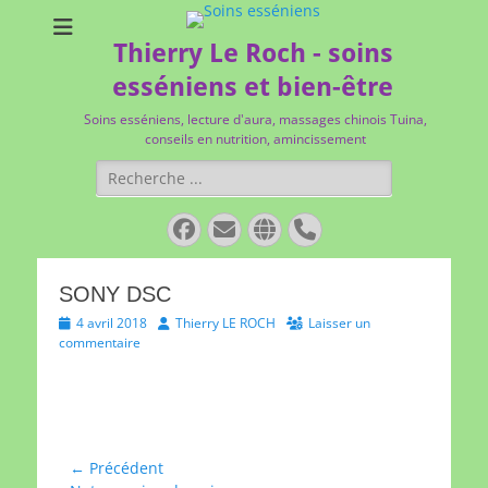
Thierry Le Roch - soins
esséniens et bien-être
Soins esséniens, lecture d'aura, massages chinois Tuina,
conseils en nutrition, amincissement
Rechercher :
Facebook
E-
Site
Tél
mail
web
SONY DSC
Posted
Author
4 avril 2018
Thierry LE ROCH
Laisser un
on
commentaire
Navigation
← Précédent