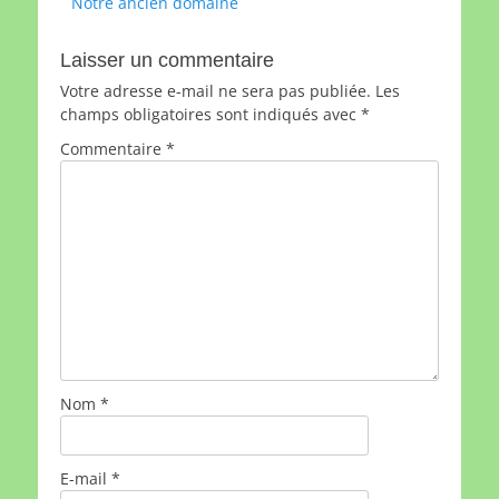
Article
Notre ancien domaine
de
précédent :
l’article
Laisser un commentaire
Votre adresse e-mail ne sera pas publiée.
Les
champs obligatoires sont indiqués avec
*
Commentaire
*
Nom
*
E-mail
*