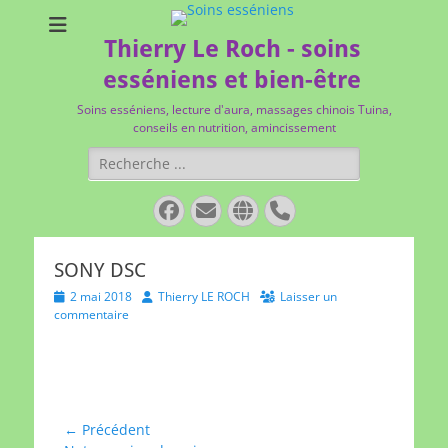
Thierry Le Roch - soins
esséniens et bien-être
Soins esséniens, lecture d'aura, massages chinois Tuina,
conseils en nutrition, amincissement
Rechercher :
Facebook
E-
Site
Tél
mail
web
SONY DSC
Posted
Author
2 mai 2018
Thierry LE ROCH
Laisser un
on
commentaire
Navigation
← Précédent