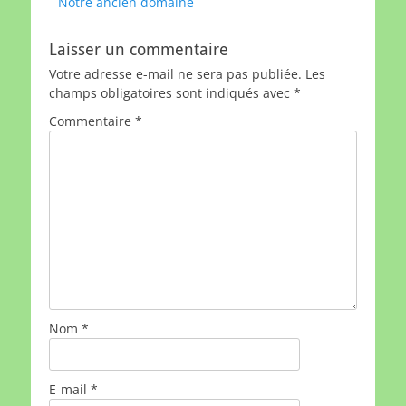
Article
Notre ancien domaine
de
précédent :
l’article
Laisser un commentaire
Votre adresse e-mail ne sera pas publiée.
Les
champs obligatoires sont indiqués avec
*
Commentaire
*
Nom
*
E-mail
*