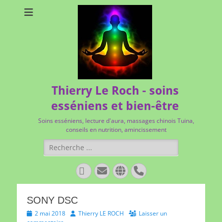
Thierry Le Roch - soins
esséniens et bien-être
Soins esséniens, lecture d'aura, massages chinois Tuina,
conseils en nutrition, amincissement
Rechercher :
Facebook
E-
Site
Tél
mail
web
SONY DSC
Posted
Author
2 mai 2018
Thierry LE ROCH
Laisser un
on