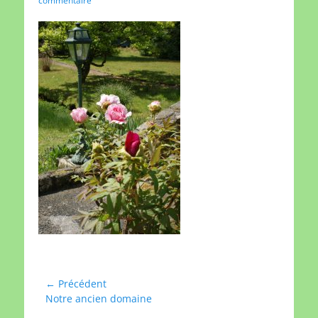
commentaire
Navigation
← Précédent
Article
Notre ancien domaine
de
précédent :