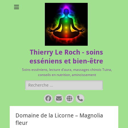
Thierry Le Roch - soins
esséniens et bien-être
Soins esséniens, lecture d'aura, massages chinois Tuina,
conseils en nutrition, amincissement
Rechercher :
Facebook
E-
Site
Tél
mail
web
Domaine de la Licorne – Magnolia
fleur