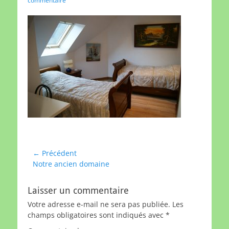
commentaire
Navigation
← Précédent
Article
Notre ancien domaine
de
précédent :
l’article
Laisser un commentaire
Votre adresse e-mail ne sera pas publiée.
Les
champs obligatoires sont indiqués avec
*