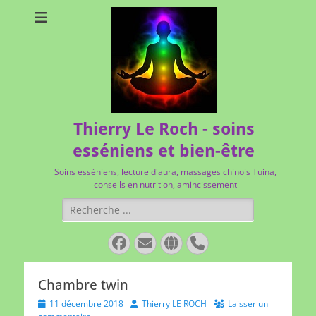
Thierry Le Roch - soins
esséniens et bien-être
Soins esséniens, lecture d'aura, massages chinois Tuina,
conseils en nutrition, amincissement
Rechercher :
Facebook
E-
Site
Tél
mail
web
Chambre twin
Posted
Author
11 décembre 2018
Thierry LE ROCH
Laisser un
on