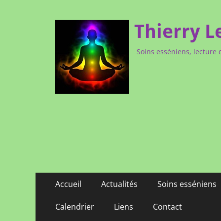
Thierry L
Soins esséniens, lecture 
Menu
Aller
Accueil
Actualités
Soins esséniens
au
principal
contenu
Calendrier
Liens
Contact