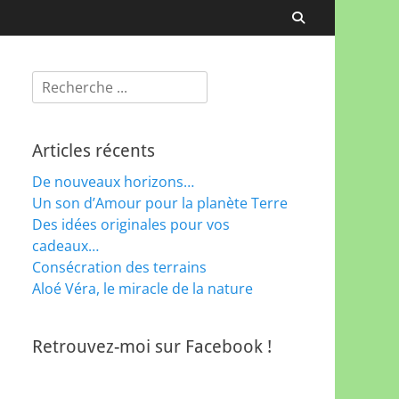
Recherche
Rechercher :
Articles récents
De nouveaux horizons…
Un son d’Amour pour la planète Terre
Des idées originales pour vos
cadeaux…
Consécration des terrains
Aloé Véra, le miracle de la nature
Retrouvez-moi sur Facebook !