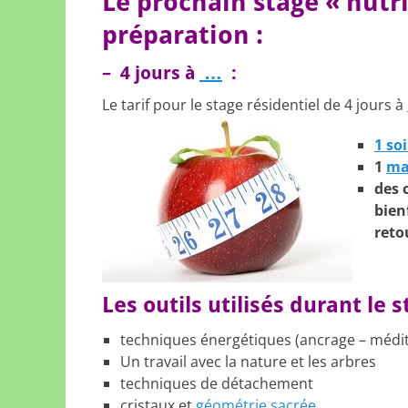
Le prochain stage « nutr
préparation :
– 4 jours à
…
:
Le tarif pour le stage résidentiel de 4 jours à
1 so
1
ma
des 
bien
reto
Les outils utilisés durant le
techniques énergétiques (ancrage – médit
Un travail avec la nature et les arbres
techniques de détachement
cristaux et
géométrie sacrée