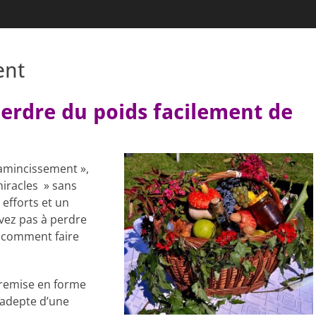
ent
perdre du poids facilement de
amincissement »,
miracles » sans
efforts et un
ivez pas à perdre
s comment faire
 remise en forme
 adepte d’une