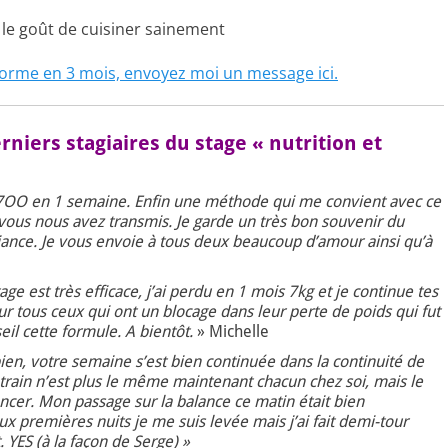
 le goût de cuisiner sainement
forme en 3 mois, envoyez moi un message ici.
niers stagiaires du stage « nutrition et
g7OO en 1 semaine. Enfin une méthode qui me convient avec ce
 vous nous avez transmis. Je garde un très bon souvenir du
biance. Je vous envoie à tous deux beaucoup d’amour ainsi qu’à
age est très efficace, j’ai perdu en 1 mois 7kg et je continue tes
ur tous ceux qui ont un blocage dans leur perte de poids qui fut
eil cette formule. A bientôt.
» Michelle
bien, votre semaine s’est bien continuée dans la continuité de
entrain n’est plus le même maintenant chacun chez soi, mais le
ncer. Mon passage sur la balance ce matin était bien
eux premières nuits je me suis levée mais j’ai fait demi-tour
. YES (à la façon de Serge) »