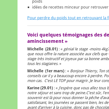
poids
idées de recettes minceur pour retrouver
Pour perdre du poids tout en retrouvant la 
Voici quelques témoignages des der
amincissement »
Michelle (28.01)
: «
génial le stage -moins 4k
que nous offre la nature associée aux clefs que
stage très instructif et joyeux par sa bonne am
tous les stagiaires
. »
Michelle (1er mars)
: «
Bonjour Thierry, Ton st
conseils car il y a beaucoup encore à perdre. Po
mon cas. C’est LE TOP pour maigrir. Je leur cons
Karine (29.01)
: «
J’espère que vous allez tous 
notre séjour et sans trop de peine.C’est sûr, l’
souvenir est là pour nous donner la pêche d’ava
satisfaisant, les journées se passent bien, les d
avant d’arriver à la cuisine, donc pas de chocolat