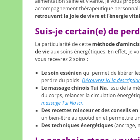
alimentation saine et vivante, je vous propo
accompagnement thérapeutique personnali
retrouvant la joie de vivre et l’énergie vita
Suis-je certain(e) de per
La particularité de cette
méthode d’aminci
de vie
aux soins énergétiques. En effet, je vo
vous recevrez 2 soins :
Le soin essénien
qui permet de libérer l
perdre du poids.
Découvrez ici la descriptio
Le massage chinois Tui Na
, issu de la m
du corps, relancer la circulation énergéti
massage Tui Na ici.
Des recettes minceur et des conseils en 
un bien-être au quotidien et permettre u
Des techniques énergétiques
(ancrage, 