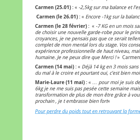
Carmen (25.01)
: «
-2,5kg sur ma balance et l’e
Carmen (le 26.01)
: «
Encore -1kg sur la balanc
Carmen (le 28 février)
: «
-7 KG en un mois sans
de choisir une nouvelle garde-robe pour le pri
croyances, je ne pensais pas que ce serait tell
complet de mon mental lors du stage. Vos consei
expérience professionnelle de haut niveau, mai
humaine. Je ne peux dire que Merci !
» Carmen
Carmen (14 mai)
: «
Déjà 14 kg en 3 mois sans 
du mal à le croire et pourtant oui, c’est bien mo
Marie-Laure (11 mai)
: «
…
pour moi je suis d
6kg je ne me suis pas pesée cette semaine mais 
transformation de plus de mon être grâce à vous t
prochain , je t embrasse bien fort
«
Pour perdre du poids tout en retrouvant la form