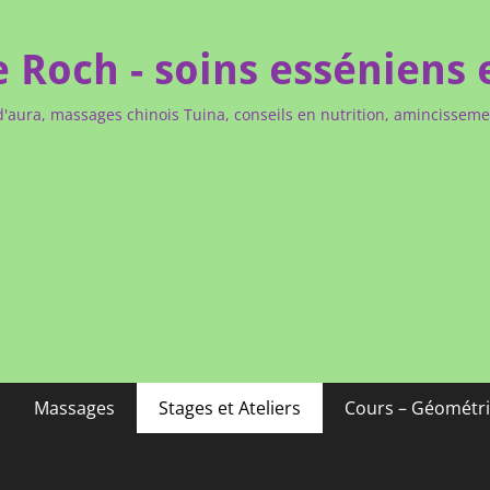
e Roch - soins esséniens 
d'aura, massages chinois Tuina, conseils en nutrition, amincissem
Massages
Stages et Ateliers
Cours – Géométri