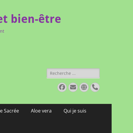
et bien-être
ent
Rechercher :
Facebook
E-
Site
Tél
mail
web
e Sacrée
Aloe vera
Qui je suis