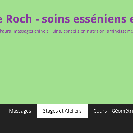
e Roch - soins esséniens 
d'aura, massages chinois Tuina, conseils en nutrition, amincissem
Massages
Stages et Ateliers
Cours – Géométri