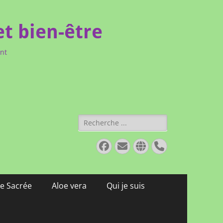
et bien-être
ent
Rechercher :
Facebook
E-
Site
Tél
mail
web
e Sacrée
Aloe vera
Qui je suis