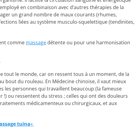
rganisme. Il facilite la circulation sanguine et énergétique
 employé en combinaison avec d’autres thérapies de la
oulager un grand nombre de maux courants (rhumes,
ffections liées au système musculo-squelettique (tendinites,
ement comme
massage
détente ou pour une harmonisation
?
e tout le monde, car on ressent tous à un moment, de la
 au bout du rouleau. En Médecine chinoise, il vaut mieux
utes les personnes qui travaillent beaucoup (la fameuse
 !) ou ressentent du stress ; celles qui ont des douleurs
 traitements médicamenteux ou chirurgicaux, et aux
assage tuina
«