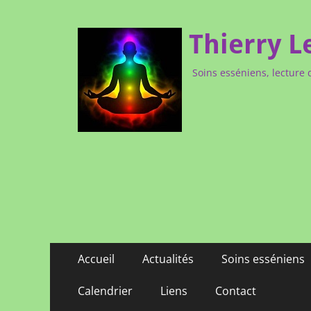
Thierry L
Soins esséniens, lecture 
Menu
Aller
Accueil
Actualités
Soins esséniens
au
principal
contenu
Calendrier
Liens
Contact