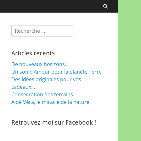
Recherche
Rechercher :
Articles récents
De nouveaux horizons…
Un son d’Amour pour la planète Terre
Des idées originales pour vos
cadeaux…
Consécration des terrains
Aloé Véra, le miracle de la nature
Retrouvez-moi sur Facebook !