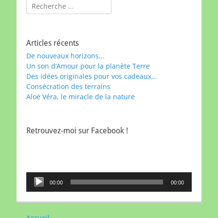
Rechercher :
Articles récents
De nouveaux horizons…
Un son d’Amour pour la planète Terre
Des idées originales pour vos cadeaux…
Consécration des terrains
Aloé Véra, le miracle de la nature
Retrouvez-moi sur Facebook !
Lecteur
00:00
00:00
audio
Accueil