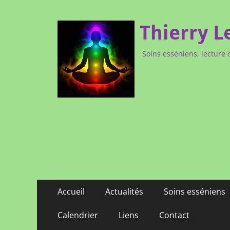
Thierry L
Soins esséniens, lecture 
Menu
Aller
Accueil
Actualités
Soins esséniens
au
principal
contenu
Calendrier
Liens
Contact