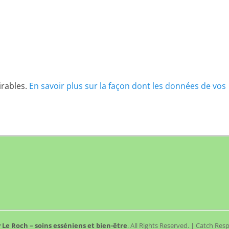
irables.
En savoir plus sur la façon dont les données de vos
 Le Roch – soins esséniens et bien-être
. All Rights Reserved. | Catch Re