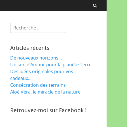
Recherche
Rechercher :
Articles récents
De nouveaux horizons…
Un son d’Amour pour la planète Terre
Des idées originales pour vos
cadeaux…
Consécration des terrains
Aloé Véra, le miracle de la nature
Retrouvez-moi sur Facebook !