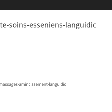
te-soins-esseniens-languidic
-massages-amincissement-languidic