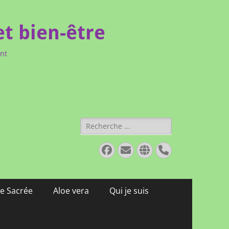
et bien-être
ent
Rechercher :
Facebook
E-
Site
Tél
mail
web
e Sacrée
Aloe vera
Qui je suis