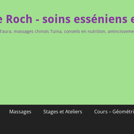
e Roch - soins esséniens 
d'aura, massages chinois Tuina, conseils en nutrition, amincissem
Massages
Stages et Ateliers
Cours – Géométri