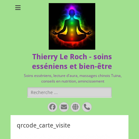
Thierry Le Roch - soins
esséniens et bien-être
Soins esséniens, lecture d'aura, massages chinois Tuina,
conseils en nutrition, amincissement
Rechercher :
Facebook
E-
Site
Tél
mail
web
qrcode_carte_visite