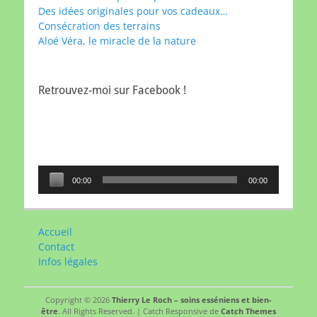
Des idées originales pour vos cadeaux…
Consécration des terrains
Aloé Véra, le miracle de la nature
Retrouvez-moi sur Facebook !
Lecteur
00:00
00:00
audio
Accueil
Contact
Infos légales
Copyright © 2026
Thierry Le Roch – soins esséniens et bien-
être
. All Rights Reserved. | Catch Responsive de
Catch Themes