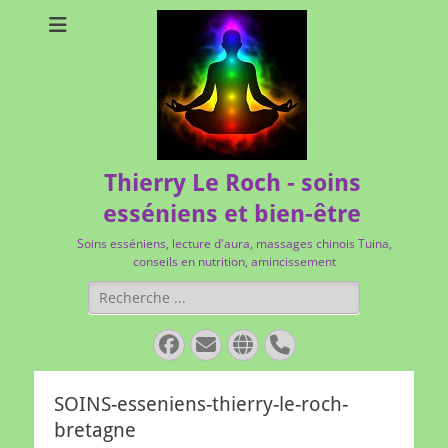
Thierry Le Roch - soins
esséniens et bien-être
Soins esséniens, lecture d'aura, massages chinois Tuina,
conseils en nutrition, amincissement
Rechercher :
Facebook
E-
Site
Tél
mail
web
SOINS-esseniens-thierry-le-roch-
bretagne