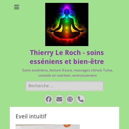
Thierry Le Roch - soins
esséniens et bien-être
Soins esséniens, lecture d'aura, massages chinois Tuina,
conseils en nutrition, amincissement
Rechercher :
Facebook
E-
Site
Tél
mail
web
Eveil intuitif