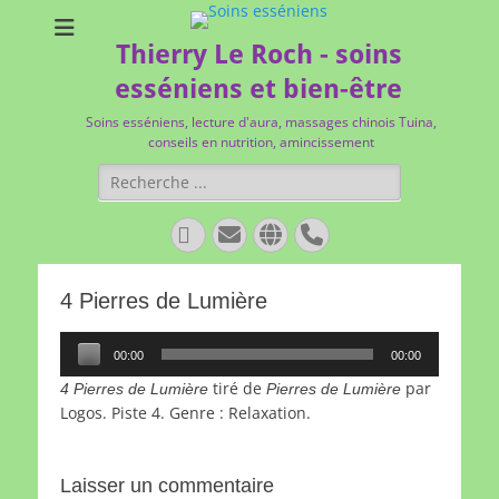
Thierry Le Roch - soins
esséniens et bien-être
Soins esséniens, lecture d'aura, massages chinois Tuina,
conseils en nutrition, amincissement
Rechercher :
Facebook
E-
Site
Tél
mail
web
4 Pierres de Lumière
Lecteur
00:00
00:00
audio
tiré de
par
4 Pierres de Lumière
Pierres de Lumière
Logos. Piste 4. Genre : Relaxation.
Laisser un commentaire