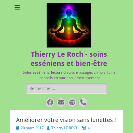
Thierry Le Roch - soins
esséniens et bien-être
Soins esséniens, lecture d'aura, massages chinois Tuina,
conseils en nutrition, amincissement
Rechercher :
Facebook
E-
Site
Tél
mail
web
Améliorer votre vision sans lunettes !
Posted
Author
20 mars 2017
Thierry LE ROCH
4
on