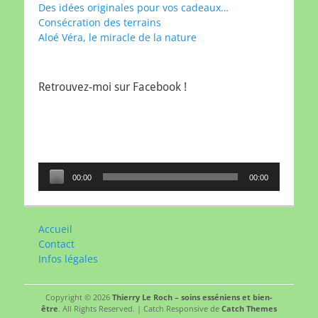
Des idées originales pour vos cadeaux…
Consécration des terrains
Aloé Véra, le miracle de la nature
Retrouvez-moi sur Facebook !
Lecteur
00:00
00:00
audio
Accueil
Contact
Infos légales
Copyright © 2026
Thierry Le Roch – soins esséniens et bien-
être
. All Rights Reserved. | Catch Responsive de
Catch Themes