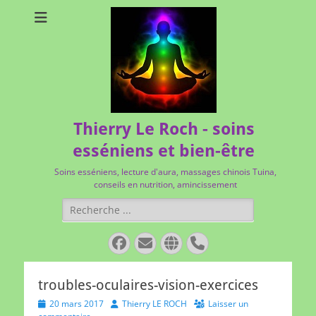
Thierry Le Roch - soins
esséniens et bien-être
Soins esséniens, lecture d'aura, massages chinois Tuina,
conseils en nutrition, amincissement
Rechercher :
Facebook
E-
Site
Tél
mail
web
troubles-oculaires-vision-exercices
Posted
Author
20 mars 2017
Thierry LE ROCH
Laisser un
on