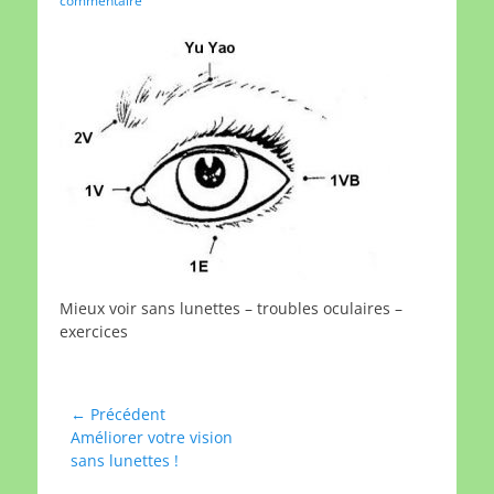
commentaire
Mieux voir sans lunettes – troubles oculaires –
exercices
Navigation
← Précédent
Article
Améliorer votre vision
de
précédent :
sans lunettes !
l’article