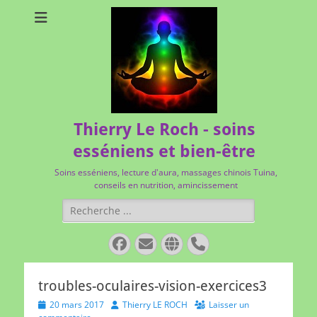
Thierry Le Roch - soins
esséniens et bien-être
Soins esséniens, lecture d'aura, massages chinois Tuina,
conseils en nutrition, amincissement
Rechercher :
Facebook
E-
Site
Tél
mail
web
troubles-oculaires-vision-exercices3
Posted
Author
20 mars 2017
Thierry LE ROCH
Laisser un
on